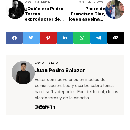
POST ANTERIOR
SIGUIENTE POST
¿Quién era Pedro
Padre de
Torres
Francisco Díaz,
exproductor de
joven asesinado
‘Big Brother’ y
en Chihuahua,
exesposo de
agradece a
Lucia Méndez,
quienes
que murió a los 72
devolvieron el
años? Esta es su
cuerpo de su hijo
trayectoria
ESCRITO POR
Juan Pedro Salazar
Editor con nueve años en medios de
comunicación. Leo y escribo sobre temas
hard, soft y deportes. Fan del futbol, de los
atardeceres y de la empatía.