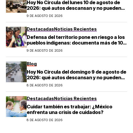
Hoy No Circula del lunes 10 de agosto de
2026: qué autos descansan y no pueden
salir en CDMX y el Estado de México; estos
9 DE AGOSTO DE 2026
son los horarios oficiales
Destacadas
Noticias Recientes
Defensa del territorio pone en riesgo a los
pueblos indígenas: documenta más de 100
desapariciones
9 DE AGOSTO DE 2026
Blog
Hoy No Circula del domingo 9 de agosto de
2026: qué autos descansan y no pueden
salir en CDMX y el Estado de México; estos
8 DE AGOSTO DE 2026
son los horarios oficiales
Destacadas
Noticias Recientes
Cuidar también es trabajar: ¿México
enfrenta una crisis de cuidados?
8 DE AGOSTO DE 2026