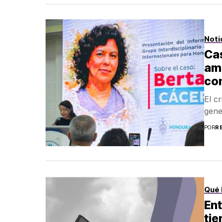
Noti
Cas
amb
co
El c
gene
POR
R
Qué 
Ent
tie