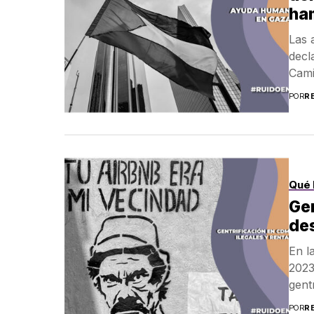
ha
Las 
decl
Cami
POR
R
Qué 
Ge
des
En l
2023
gent
POR
R