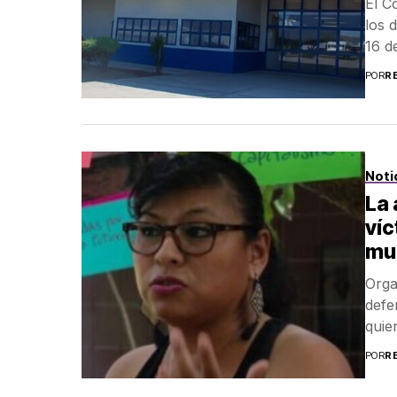
El C
los 
16 d
POR
R
Noti
La 
víc
mu
Orga
defe
quie
POR
R