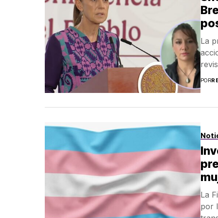
Bre
po
La p
acci
revis
POR
R
Noti
Inv
pre
muj
La Fi
por 
trans