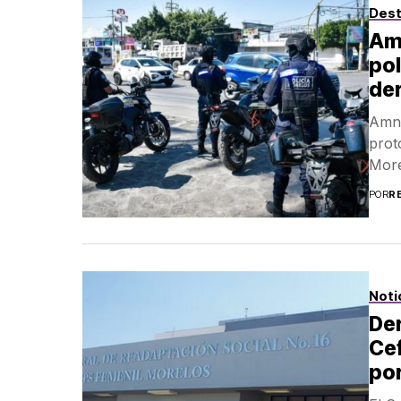
Des
Amn
pol
de
Amni
prot
More
POR
R
Noti
De
Ce
por