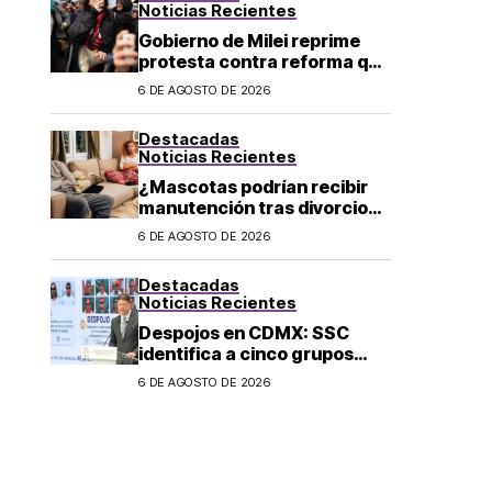
Noticias Recientes
Gobierno de Milei reprime
protesta contra reforma que
permite la venta de tierra a
6 DE AGOSTO DE 2026
extranjeros en Argentina
Destacadas
Noticias Recientes
¿Mascotas podrían recibir
manutención tras divorcio
de sus dueños en CDMX?
6 DE AGOSTO DE 2026
Destacadas
Noticias Recientes
Despojos en CDMX: SSC
identifica a cinco grupos
criminales vinculados a este
6 DE AGOSTO DE 2026
delito