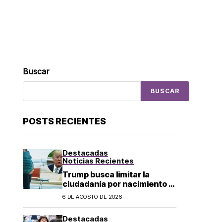
Buscar
BUSCAR
POSTS RECIENTES
Destacadas
Noticias Recientes
Trump busca limitar la
ciudadanía por nacimiento y
el «turismo de parto» en EU;
6 DE AGOSTO DE 2026
¿a quién afecta?
Destacadas