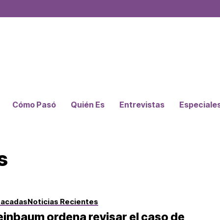
Cómo Pasó
Quién Es
Entrevistas
Especiale
s
tacadas
Noticias Recientes
inbaum ordena revisar el caso de