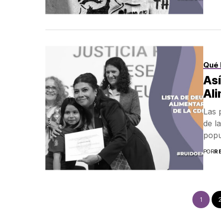
Qué 
Así
Ali
Las 
de l
popu
POR
R
1