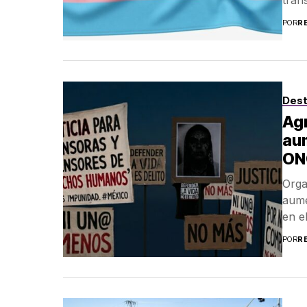
POR
R
Des
Ag
aum
ON
Orga
aume
en e
POR
R