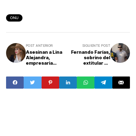
ONU
POST ANTERIOR
SIGUIENTE POST
Asesinan a Lina
Fernando Farías,
Alejandra,
sobrino del
empresaria
extitular de
agropecuaria de
Marina, es
Chihuahua
detenido en
Argentina por red
de huachicol
fiscal