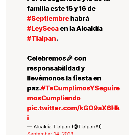
familia este 15 y 16 de
#Septiembre
habrá
#LeySeca
en la Alcaldía
#Tlalpan
.
Celebremos🎉 con
responsabilidad y
llevémonos la fiesta en
paz.
#TeCumplimosYSeguire
mosCumpliendo
pic.twitter.com/kG09aX6Hk
i
— Alcaldía Tlalpan (@TlalpanAl)
September 14, 2023