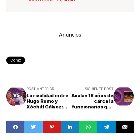
Anuncios
Cdmx
POST ANTERIOR
SIGUIENTE POST
La rivalidad entre
Avalan 18 años de
Hugo Romo y
cárcel a
Xóchitl Gálvez:
funcionarios que
¿Cuándo
difundan
empezó?
imágenes de
cadáveres de
mujeres
violentadas