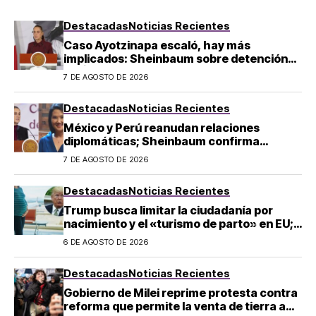
Destacadas
Noticias Recientes
Caso Ayotzinapa escaló, hay más
implicados: Sheinbaum sobre detención
de Ángel Aguirre
7 DE AGOSTO DE 2026
Destacadas
Noticias Recientes
México y Perú reanudan relaciones
diplomáticas; Sheinbaum confirma
llegada de Betssy Chávez al país
7 DE AGOSTO DE 2026
Destacadas
Noticias Recientes
Trump busca limitar la ciudadanía por
nacimiento y el «turismo de parto» en EU;
¿a quién afecta?
6 DE AGOSTO DE 2026
Destacadas
Noticias Recientes
Gobierno de Milei reprime protesta contra
reforma que permite la venta de tierra a