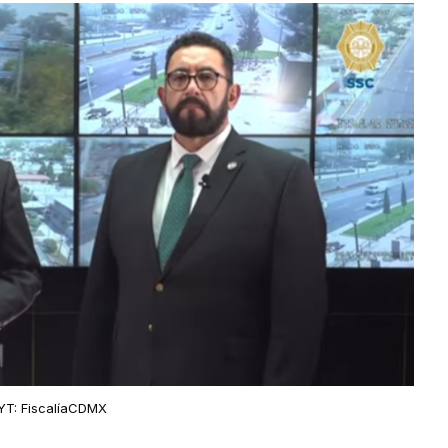
YT: FiscalíaCDMX