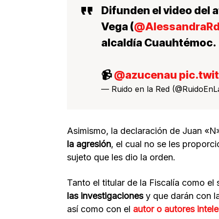
Difunden el video del 
Vega (
@AlessandraRd
alcaldía Cuauhtémoc.
📹
@azucenau
pic.twi
— Ruido en la Red (@RuidoEn
Asimismo, la declaración de Juan «N»
la agresión
, el cual no se les proporc
sujeto que les dio la orden.
Tanto el titular de la Fiscalía como e
las investigaciones
y que darán con la
así como con el
autor o autores intel