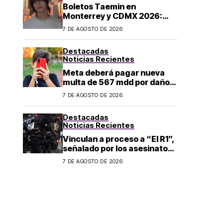
Boletos Taemin en
Monterrey y CDMX 2026:
¿dónde comprar?
7 DE AGOSTO DE 2026
Destacadas
Noticias Recientes
Meta deberá pagar nueva
multa de 567 mdd por daños
a menores
7 DE AGOSTO DE 2026
Destacadas
Noticias Recientes
Vinculan a proceso a “El R1”,
señalado por los asesinatos
de Carlos Manzo y Valeria
7 DE AGOSTO DE 2026
Márquez