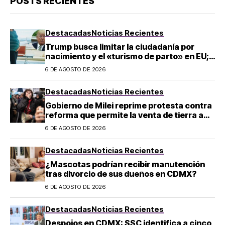
POSTS RECIENTES
Destacadas
Noticias Recientes
Trump busca limitar la ciudadanía por
nacimiento y el «turismo de parto» en EU;
¿a quién afecta?
6 DE AGOSTO DE 2026
Destacadas
Noticias Recientes
Gobierno de Milei reprime protesta contra
reforma que permite la venta de tierra a
extranjeros en Argentina
6 DE AGOSTO DE 2026
Destacadas
Noticias Recientes
¿Mascotas podrían recibir manutención
tras divorcio de sus dueños en CDMX?
6 DE AGOSTO DE 2026
Destacadas
Noticias Recientes
Despojos en CDMX: SSC identifica a cinco