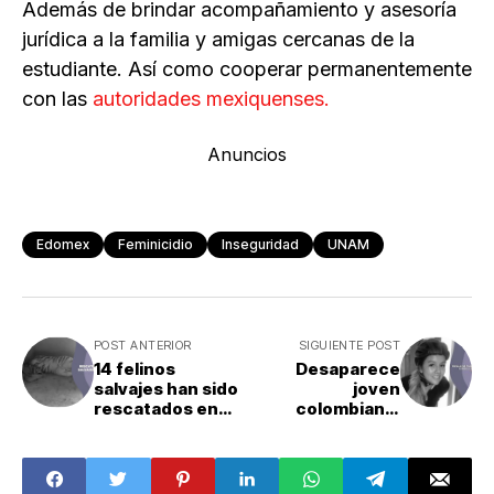
Además de brindar acompañamiento y asesoría
jurídica a la familia y amigas cercanas de la
estudiante. Así como cooperar permanentemente
con las
autoridades mexiquenses.
Anuncios
Edomex
Feminicidio
Inseguridad
UNAM
POST ANTERIOR
SIGUIENTE POST
14 felinos
Desaparece
salvajes han sido
joven
rescatados en
colombiana,
medio de la
María Camila Díaz,
violencia en
en CDMX;
Sinaloa
investigan
posible trata