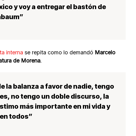
ico y voy a entregar el bastón de
inbaum”
ta interna
se repita como lo demandó
Marcelo
datura de Morena
.
de la balanza
a favor de nadie, tengo
les, no tengo un
doble discurso
, la
estimo más importante en mi vida y
ben todos”