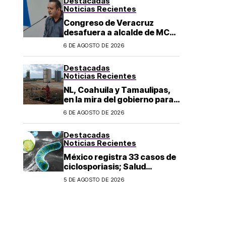
Destacadas
los 43 normalistas
Noticias Recientes
Congreso de Veracruz
desafuera a alcalde de MC
investigado por el asesinato
6 DE AGOSTO DE 2026
de la periodista Roxana
Guzmán
Destacadas
Noticias Recientes
NL, Coahuila y Tamaulipas,
en la mira del gobierno para
fracking
6 DE AGOSTO DE 2026
Destacadas
Noticias Recientes
México registra 33 casos de
ciclosporiasis; Salud
mantiene vigilancia
5 DE AGOSTO DE 2026
epidemiológica