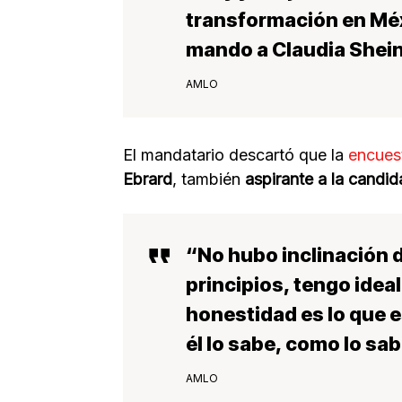
transformación
en Méx
mando a Claudia She
AMLO
El mandatario descartó que la
encues
Ebrard
, también
aspirante a la candi
“No hubo
inclinación 
principios, tengo idea
honestidad es lo que 
él lo sabe, como lo sa
AMLO