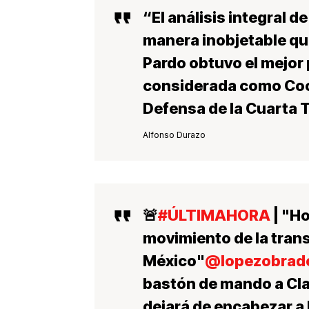
“El análisis integral d
manera inobjetable q
Pardo obtuvo el mejor
considerada como Coor
Defensa de la Cuarta 
Alfonso Durazo
🚨
#ÚLTIMAHORA
| "Ho
movimiento de la tran
México"
@lopezobrad
bastón de mando a Cl
dejará de encabezar a 