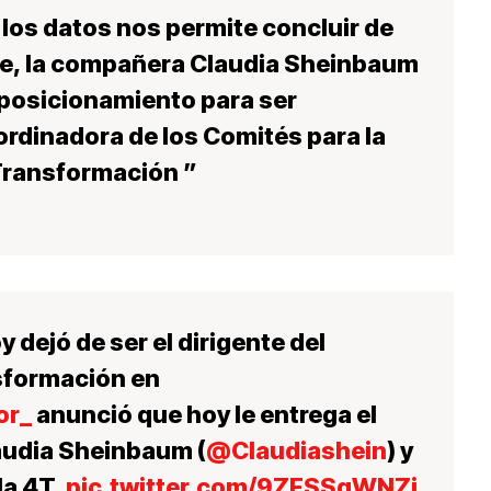
e los datos nos permite concluir de
ue, la compañera Claudia Sheinbaum
 posicionamiento para ser
dinadora de los Comités para la
Transformación ”
y dejó de ser el dirigente del
sformación en
or_
anunció que hoy le entrega el
audia Sheinbaum (
@Claudiashein
) y
la 4T.
pic.twitter.com/9ZFSSgWNZj