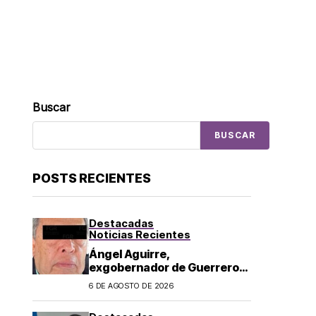
Buscar
BUSCAR
POSTS RECIENTES
Destacadas
Noticias Recientes
Ángel Aguirre,
exgobernador de Guerrero,
es detenido por caso
6 DE AGOSTO DE 2026
Ayotzinapa: lo acusan de
ocultar información sobre