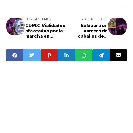
POST ANTERIOR
SIGUIENTE POST
CDMX: Vialidades
Balacera en
afectadas por la
carrera de
marcha en
caballos deja
defensa del
cinco muertos:
Poder Judicial
¿Qué pasó?