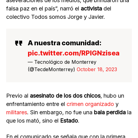
aseveraciones de los medios, que brindaron una
falsa paz en el país”, narró el
activista
del
colectivo Todos somos Jorge y Javier.
A nuestra comunidad:
pic.twitter.com/RPIGNzisea
— Tecnológico de Monterrey
(@TecdeMonterrey)
October 18, 2023
Previo al
asesinato de los dos chicos
, hubo un
enfrentamiento entre el
crimen organizado
y
militares
. Sin embargo, no fue una
bala perdida
la
que los mató, sino el
Estado
.
En el comunicado se señala que con la primera