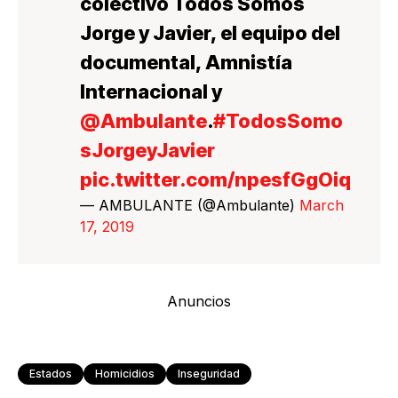
colectivo Todos Somos
Jorge y Javier, el equipo del
documental, Amnistía
Internacional y
@Ambulante
.
#TodosSomo
sJorgeyJavier
pic.twitter.com/npesfGgOiq
— AMBULANTE (@Ambulante)
March
17, 2019
Anuncios
Estados
Homicidios
Inseguridad