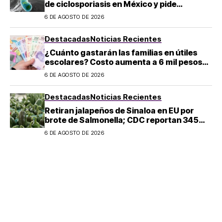
de ciclosporiasis en México y pide
mantener la calma
6 DE AGOSTO DE 2026
Destacadas
Noticias Recientes
¿Cuánto gastarán las familias en útiles
escolares? Costo aumenta a 6 mil pesos
por alumno de educación básica en
6 DE AGOSTO DE 2026
regreso a clases
Destacadas
Noticias Recientes
Retiran jalapeños de Sinaloa en EU por
brote de Salmonella; CDC reportan 345
casos
6 DE AGOSTO DE 2026