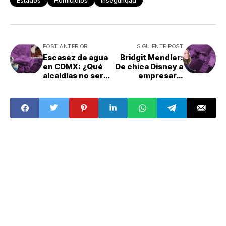
Estados
Homicidios
Inseguridad
POST ANTERIOR
SIGUIENTE POST
Escasez de agua
Bridgit Mendler:
en CDMX: ¿Qué
De chica Disney a
alcaldías no serán
empresaria
afectadas?
espacial