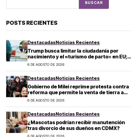
BUSCAR
POSTS RECIENTES
Destacadas
Noticias Recientes
Trump busca limitar la ciudadanía por
nacimiento y el «turismo de parto» en EU;
¿a quién afecta?
6 DE AGOSTO DE 2026
Destacadas
Noticias Recientes
Gobierno de Milei reprime protesta contra
reforma que permite la venta de tierra a
extranjeros en Argentina
6 DE AGOSTO DE 2026
Destacadas
Noticias Recientes
¿Mascotas podrían recibir manutención
tras divorcio de sus dueños en CDMX?
6 DE AGOSTO DE 2026