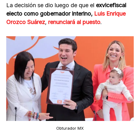
La decisión se dio luego de que el
exvicefiscal
electo como gobernador interino,
Luis Enrique
Orozco Suárez
,
renunciará al puesto
.
Obturador MX