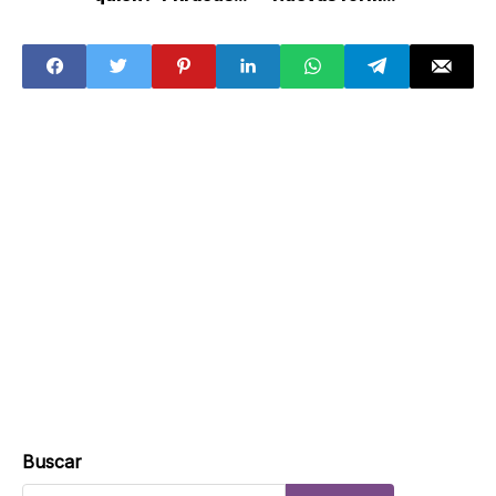
a Samuel García
de pagos y
de ofrecer dinero
retiros
a legisladores
Buscar