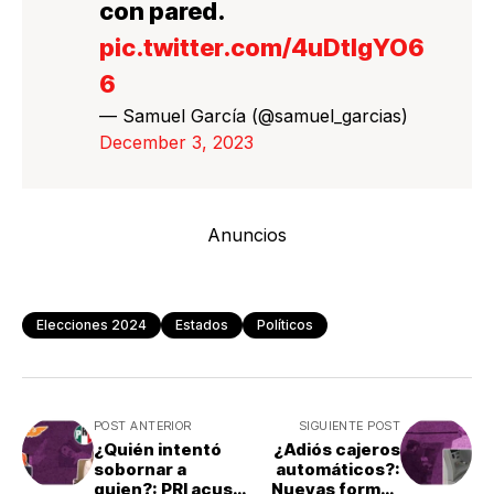
con pared.
pic.twitter.com/4uDtlgYO6
6
— Samuel García (@samuel_garcias)
December 3, 2023
Anuncios
Elecciones 2024
Estados
Políticos
POST ANTERIOR
SIGUIENTE POST
¿Quién intentó
¿Adiós cajeros
sobornar a
automáticos?:
quien?: PRI acusa
Nuevas formas