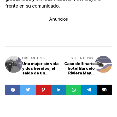
frente en su comunicado.
Anuncios
POST ANTERIOR
SIGUIENTE POST
Una mujer sin vida
Caso delfinario
y dos heridos; el
hotel Barceló
saldo de un
Riviera Maya;
operativo contra
antecedentes,
un linchamiento
acciones y
en Tlaxcala
pendientes