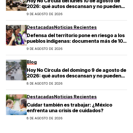
Hoy No Circula del lunes 10 de agosto de
2026: qué autos descansan y no pueden
salir en CDMX y el Estado de México; estos
9 DE AGOSTO DE 2026
son los horarios oficiales
Destacadas
Noticias Recientes
Defensa del territorio pone en riesgo a los
pueblos indígenas: documenta más de 100
desapariciones
9 DE AGOSTO DE 2026
Blog
Hoy No Circula del domingo 9 de agosto de
2026: qué autos descansan y no pueden
salir en CDMX y el Estado de México; estos
8 DE AGOSTO DE 2026
son los horarios oficiales
Destacadas
Noticias Recientes
Cuidar también es trabajar: ¿México
enfrenta una crisis de cuidados?
8 DE AGOSTO DE 2026