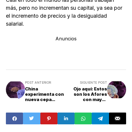
más, pero no incrementan su capital, ya sea por
el incremento de precios y la desigualdad
salarial.
Anuncios
POST ANTERIOR
SIGUIENTE POST
China
Ojo aquí: Estos
experimenta con
son los Afores
nueva cepa
con mayor
Covid; mueren
rendimiento y
ratones
servicios
"humanizados"