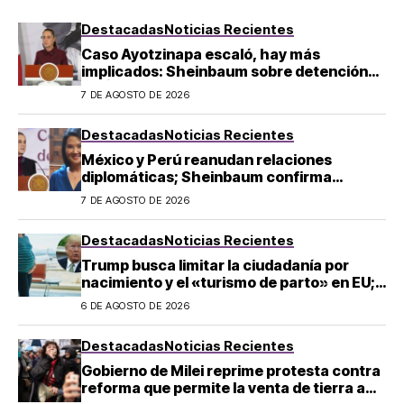
Destacadas
Noticias Recientes
Caso Ayotzinapa escaló, hay más
implicados: Sheinbaum sobre detención
de Ángel Aguirre
7 DE AGOSTO DE 2026
Destacadas
Noticias Recientes
México y Perú reanudan relaciones
diplomáticas; Sheinbaum confirma
llegada de Betssy Chávez al país
7 DE AGOSTO DE 2026
Destacadas
Noticias Recientes
Trump busca limitar la ciudadanía por
nacimiento y el «turismo de parto» en EU;
¿a quién afecta?
6 DE AGOSTO DE 2026
Destacadas
Noticias Recientes
Gobierno de Milei reprime protesta contra
reforma que permite la venta de tierra a