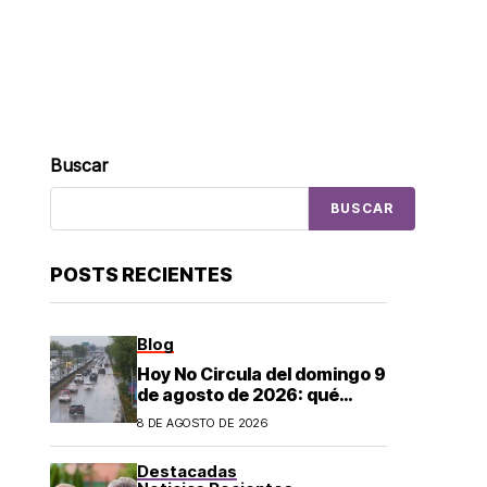
Buscar
BUSCAR
POSTS RECIENTES
Blog
Hoy No Circula del domingo 9
de agosto de 2026: qué
autos descansan y no
8 DE AGOSTO DE 2026
pueden salir en CDMX y el
Estado de México; estos son
Destacadas
los horarios oficiales