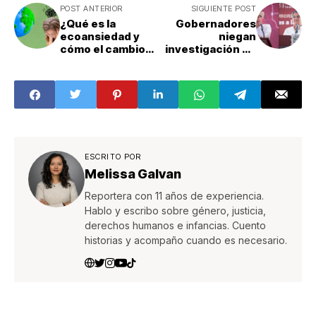
POST ANTERIOR
SIGUIENTE POST
¿Qué es la
Gobernadores
ecoansiedad y
niegan
cómo el cambio
investigación de
climático está
EU y cancelación
afectando la
de visas; Durazo:
salud mental de
'es una nota sin
los jóvenes?
fuentes';
Américo
Villarreal: 'son
señalamientos
falsos'
ESCRITO POR
Melissa Galvan
Reportera con 11 años de experiencia.
Hablo y escribo sobre género, justicia,
derechos humanos e infancias. Cuento
historias y acompaño cuando es necesario.