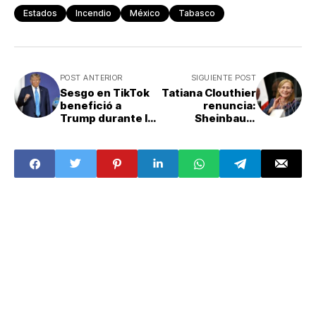
Estados
Incendio
México
Tabasco
POST ANTERIOR
SIGUIENTE POST
Sesgo en TikTok
Tatiana Clouthier
benefició a
renuncia:
Trump durante la
Sheinbaum
campaña
confirma salida
electoral de
del IME rumbo a
2024, según un
elecciones de
estudio
2027 en NL