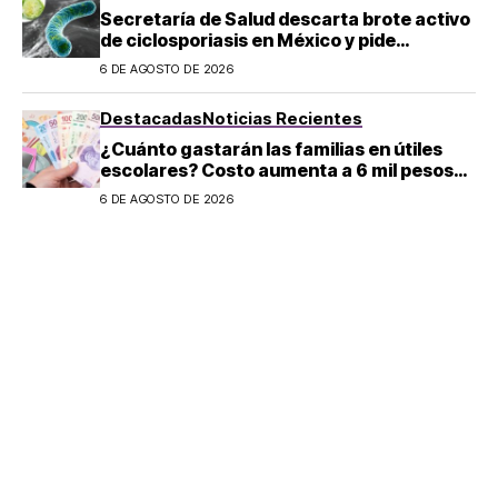
Secretaría de Salud descarta brote activo
de ciclosporiasis en México y pide
mantener la calma
6 DE AGOSTO DE 2026
Destacadas
Noticias Recientes
¿Cuánto gastarán las familias en útiles
escolares? Costo aumenta a 6 mil pesos
por alumno de educación básica en
6 DE AGOSTO DE 2026
regreso a clases