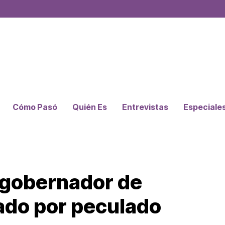
Cómo Pasó
Quién Es
Entrevistas
Especiale
exgobernador de
ado por peculado