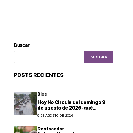
Buscar
BUSCAR
POSTS RECIENTES
Blog
Hoy No Circula del domingo 9
de agosto de 2026: qué
autos descansan y no
8 DE AGOSTO DE 2026
pueden salir en CDMX y el
Estado de México; estos son
Destacadas
los horarios oficiales