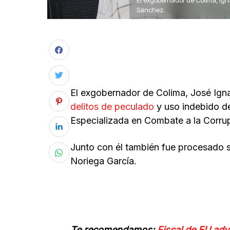
El exgobernador de Colima, Igna
Sánchez.
El exgobernador de Colima, José Igna
delitos de peculado
y uso indebido de 
Especializada en Combate a la Corrup
Junto con él también fue procesado s
Noriega García.
Te recomendamos:
Fiscal de EU adv