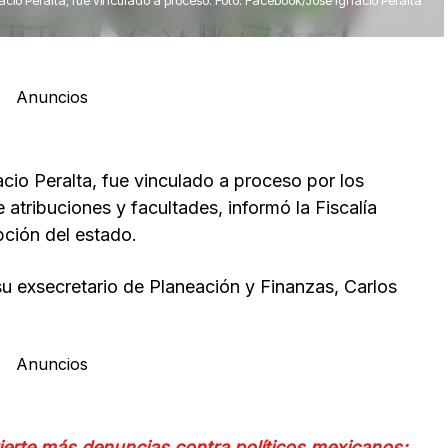
cio Peralta, fue vinculado a proceso. Foto: Facebook/José Ignacio Peralta
Anuncios
cio Peralta, fue vinculado a proceso por los
atribuciones y facultades, informó la Fiscalía
ción del estado.
u exsecretario de Planeación y Finanzas, Carlos
Anuncios
ierte más denuncias contra políticos mexicanos;