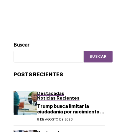
Buscar
BUSCAR
POSTS RECIENTES
Destacadas
Noticias Recientes
Trump busca limitar la
ciudadanía por nacimiento y
el «turismo de parto» en EU;
6 DE AGOSTO DE 2026
¿a quién afecta?