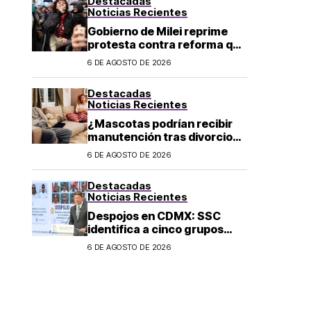
Destacadas
Noticias Recientes
Gobierno de Milei reprime
protesta contra reforma que
permite la venta de tierra a
6 DE AGOSTO DE 2026
extranjeros en Argentina
Destacadas
Noticias Recientes
¿Mascotas podrían recibir
manutención tras divorcio
de sus dueños en CDMX?
6 DE AGOSTO DE 2026
Destacadas
Noticias Recientes
Despojos en CDMX: SSC
identifica a cinco grupos
criminales vinculados a este
6 DE AGOSTO DE 2026
delito