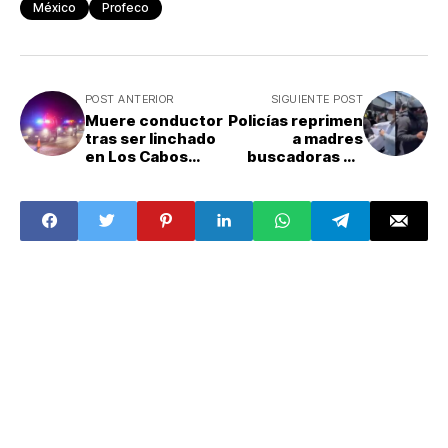
México
Profeco
POST ANTERIOR
SIGUIENTE POST
Muere conductor
Policías reprimen
tras ser linchado
a madres
en Los Cabos
buscadoras en
luego de
CDMX; gobierno
atropellar a
ofrece disculpas
aficionados en
y SSC abre
festejos
investigación