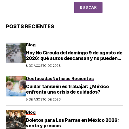
BUSCAR
POSTS RECIENTES
Blog
Hoy No Circula del domingo 9 de agosto de
2026: qué autos descansan y no pueden
salir en CDMX y el Estado de México; estos
8 DE AGOSTO DE 2026
son los horarios oficiales
Destacadas
Noticias Recientes
Cuidar también es trabajar: ¿México
enfrenta una crisis de cuidados?
8 DE AGOSTO DE 2026
Blog
Boletos para Los Parras en México 2026:
venta y precios