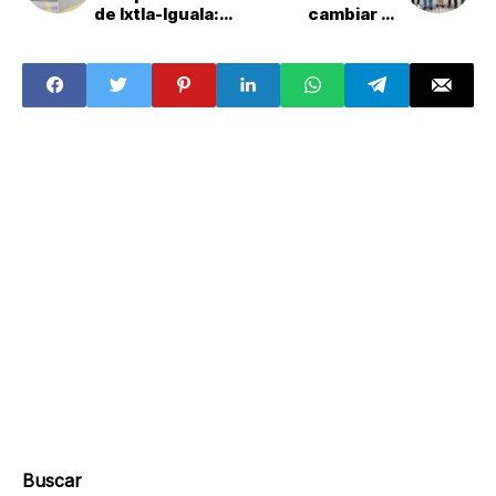
de Ixtla-Iguala:
cambiar su
¿qué pasó hoy en
identidad por
el kilómetro 38?
buscar
'representar al
país'; partido
impugnará ante el
Tribunal Electoral
Buscar