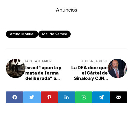
Anuncios
Arturo Montiel
Maude Versini
POST ANTERIOR
SIGUIENTE POST
Israel “apunta y
La DEA dice que
mata de forma
el Cártel de
deliberada” a
Sinaloa y CJNG
niños palestinos
son la prioridad
en Gaza; actos
numero uno en
constituyen
lucha contra el
indicios de
fentanilo; EU
genocidio: ONU
eleva discurso
contra grupos del
crimen
organizado
mexicanos