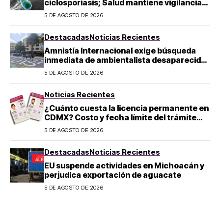
ciclosporiasis; Salud mantiene vigilancia
epidemiológica
5 DE AGOSTO DE 2026
Destacadas
Noticias Recientes
Amnistía Internacional exige búsqueda
inmediata de ambientalista desaparecido
en Michoacán
5 DE AGOSTO DE 2026
Noticias Recientes
¿Cuánto cuesta la licencia permanente en
CDMX? Costo y fecha límite del trámite
2026
5 DE AGOSTO DE 2026
Destacadas
Noticias Recientes
EU suspende actividades en Michoacán y
perjudica exportación de aguacate
5 DE AGOSTO DE 2026