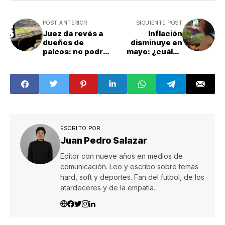
POST ANTERIOR
SIGUIENTE POST
Juez da revés a
Inflación
dueños de
disminuye en
palcos: no podrán
mayo: ¿cuáles
ingresar
fueron los
vehículos,
productos más
alimentos ni
caros?
bebidas a
inauguración del
Mundial
ESCRITO POR
Juan Pedro Salazar
Editor con nueve años en medios de
comunicación. Leo y escribo sobre temas
hard, soft y deportes. Fan del futbol, de los
atardeceres y de la empatía.