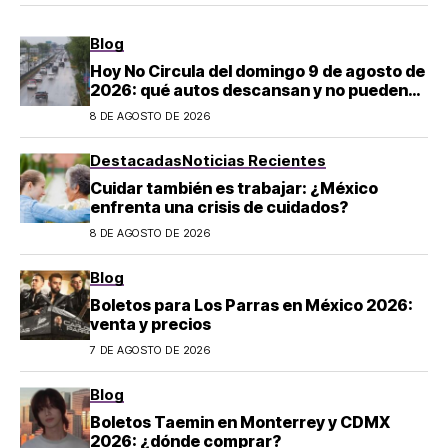
Blog
Hoy No Circula del domingo 9 de agosto de
2026: qué autos descansan y no pueden
salir en CDMX y el Estado de México; estos
8 DE AGOSTO DE 2026
son los horarios oficiales
Destacadas
Noticias Recientes
Cuidar también es trabajar: ¿México
enfrenta una crisis de cuidados?
8 DE AGOSTO DE 2026
Blog
Boletos para Los Parras en México 2026:
venta y precios
7 DE AGOSTO DE 2026
Blog
Boletos Taemin en Monterrey y CDMX
2026: ¿dónde comprar?