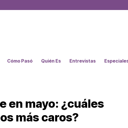
Cómo Pasó
Quién Es
Entrevistas
Especiale
ye en mayo: ¿cuáles
tos más caros?