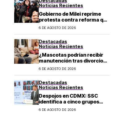
Destacadas
Noticias Recientes
Gobierno de Milei reprime
protesta contra reforma que
permite la venta de tierra a
6 DE AGOSTO DE 2026
extranjeros en Argentina
Destacadas
Noticias Recientes
¿Mascotas podrían recibir
manutención tras divorcio
de sus dueños en CDMX?
6 DE AGOSTO DE 2026
Destacadas
Noticias Recientes
Despojos en CDMX: SSC
identifica a cinco grupos
criminales vinculados a este
6 DE AGOSTO DE 2026
delito