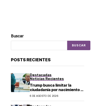
Buscar
BUSCAR
POSTS RECIENTES
Destacadas
Noticias Recientes
Trump busca limitar la
ciudadanía por nacimiento y
el «turismo de parto» en EU;
6 DE AGOSTO DE 2026
¿a quién afecta?