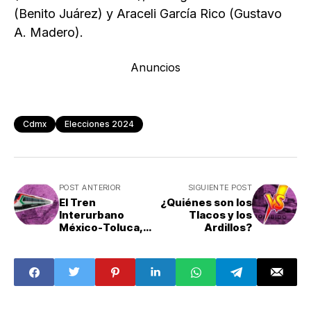
(Benito Juárez) y Araceli García Rico (Gustavo
A. Madero).
Anuncios
Cdmx
Elecciones 2024
POST ANTERIOR
SIGUIENTE POST
El Tren
¿Quiénes son los
Interurbano
Tlacos y los
México-Toluca,
Ardillos?
una obra eterna