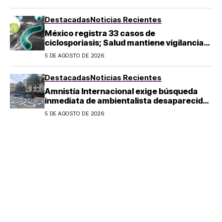
Destacadas
Noticias Recientes
México registra 33 casos de
ciclosporiasis; Salud mantiene vigilancia
epidemiológica
5 DE AGOSTO DE 2026
Destacadas
Noticias Recientes
Amnistía Internacional exige búsqueda
inmediata de ambientalista desaparecido
en Michoacán
5 DE AGOSTO DE 2026