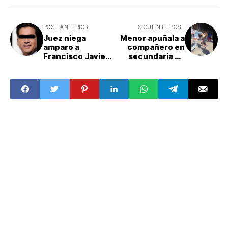
POST ANTERIOR
SIGUIENTE POST
Juez niega
Menor apuñala a
amparo a
compañero en
Francisco Javier
secundaria de
García Cabeza de
Tláhuac: ¿cuál es
Vaca por
el estado de
delincuencia
salud de la
organizada
víctima?