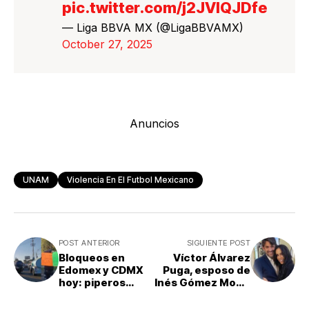
pic.twitter.com/j2JVIQJDfe
— Liga BBVA MX (@LigaBBVAMX)
October 27, 2025
Anuncios
UNAM
Violencia En El Futbol Mexicano
POST ANTERIOR
SIGUIENTE POST
Bloqueos en
Víctor Álvarez
Edomex y CDMX
Puga, esposo de
hoy: piperos
Inés Gómez Mont,
protestan por
es detenido en EU
operativo