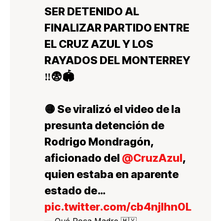
SER DETENIDO AL
FINALIZAR PARTIDO ENTRE
EL CRUZ AZUL Y LOS
RAYADOS DEL MONTERREY
‼️😨🏟️
🟡 Se viralizó el video de la
presunta detención de
Rodrigo Mondragón,
aficionado del
@CruzAzul
,
quien estaba en aparente
estado de…
pic.twitter.com/cb4njIhn0L
— Qué Poca Madre 🇲🇽