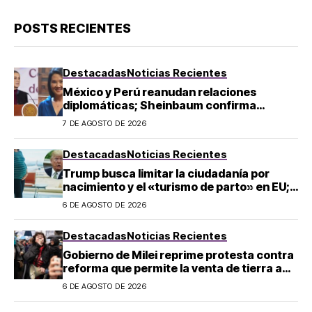
POSTS RECIENTES
Destacadas
Noticias Recientes
México y Perú reanudan relaciones
diplomáticas; Sheinbaum confirma
llegada de Betssy Chávez al país
7 DE AGOSTO DE 2026
Destacadas
Noticias Recientes
Trump busca limitar la ciudadanía por
nacimiento y el «turismo de parto» en EU;
¿a quién afecta?
6 DE AGOSTO DE 2026
Destacadas
Noticias Recientes
Gobierno de Milei reprime protesta contra
reforma que permite la venta de tierra a
extranjeros en Argentina
6 DE AGOSTO DE 2026