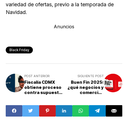
variedad de ofertas, previo a la temporada de
Navidad.
Anuncios
Black Friday
POST ANTERIOR
SIGUIENTE POST
Fiscalía CDMX
Buen Fin 2025:
obtiene proceso
¿qué negocios y
contra supuesto
comercios
feminicida de
participan en la
Daniela, guionista
semana de
de series
descuentos en
México?