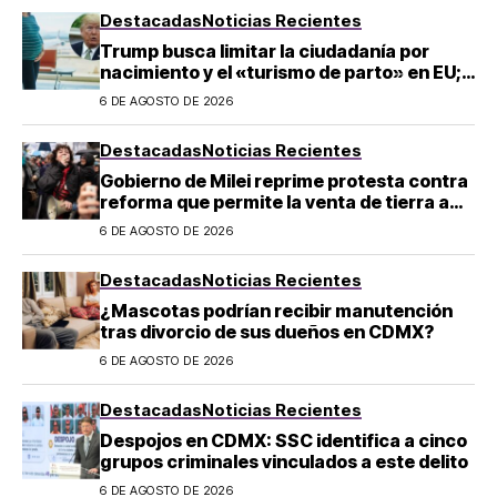
Destacadas
Noticias Recientes
Trump busca limitar la ciudadanía por
nacimiento y el «turismo de parto» en EU;
¿a quién afecta?
6 DE AGOSTO DE 2026
Destacadas
Noticias Recientes
Gobierno de Milei reprime protesta contra
reforma que permite la venta de tierra a
extranjeros en Argentina
6 DE AGOSTO DE 2026
Destacadas
Noticias Recientes
¿Mascotas podrían recibir manutención
tras divorcio de sus dueños en CDMX?
6 DE AGOSTO DE 2026
Destacadas
Noticias Recientes
Despojos en CDMX: SSC identifica a cinco
grupos criminales vinculados a este delito
6 DE AGOSTO DE 2026