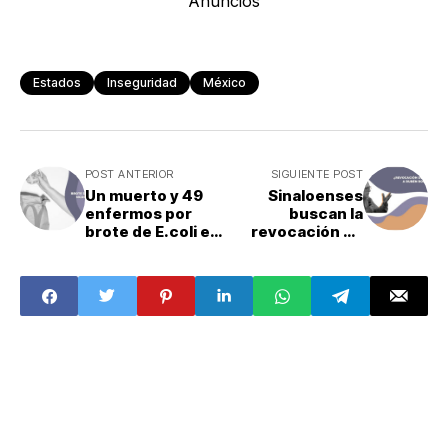
Anuncios
Estados
Inseguridad
México
POST ANTERIOR
SIGUIENTE POST
Un muerto y 49
Sinaloenses
enfermos por
buscan la
brote de E.coli en
revocación de
McDonald´s
mandato de
Rubén Rocha