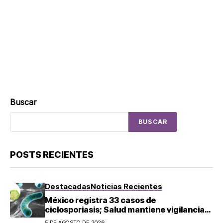
Buscar
BUSCAR
POSTS RECIENTES
Destacadas
Noticias Recientes
México registra 33 casos de
ciclosporiasis; Salud mantiene vigilancia
epidemiológica
5 DE AGOSTO DE 2026