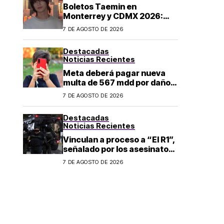
Boletos Taemin en
Monterrey y CDMX 2026:
¿dónde comprar?
7 DE AGOSTO DE 2026
Destacadas
Noticias Recientes
Meta deberá pagar nueva
multa de 567 mdd por daños
a menores
7 DE AGOSTO DE 2026
Destacadas
Noticias Recientes
Vinculan a proceso a “El R1”,
señalado por los asesinatos
de Carlos Manzo y Valeria
7 DE AGOSTO DE 2026
Márquez