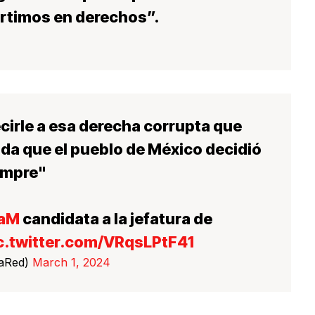
rtimos en derechos”.
cirle a esa derecha corrupta que
da que el pueblo de México decidió
iempre"
daM
candidata a la jefatura de
c.twitter.com/VRqsLPtF41
LaRed)
March 1, 2024