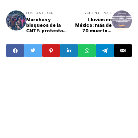
POST ANTERIOR
SIGUIENTE POST
Marchas y
Lluvias en
bloqueos de la
México: más de
CNTE: protestas
70 muertos,
por derogación
daños y primera
de reforma
crisis para
educativa y Ley
Sheinbaum y
del ISSSTE
gobernadores