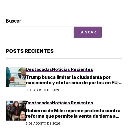
Buscar
BUSCAR
POSTS RECIENTES
Destacadas
Noticias Recientes
Trump busca limitar la ciudadanía por
nacimiento y el «turismo de parto» en EU;
¿a quién afecta?
6 DE AGOSTO DE 2026
Destacadas
Noticias Recientes
Gobierno de Milei reprime protesta contra
reforma que permite la venta de tierra a
extranjeros en Argentina
6 DE AGOSTO DE 2026