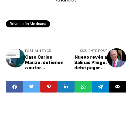
Revolución Mexicana
POST ANTERIOR
SIGUIENTE POST
Caso Carlos
Nuevo revés a
Manzo: detienen
Salinas Pliego:
a autor
debe pagar 67
intelectual del
mdp, determina la
asesinato del
SCJN
exedil de Uruapan