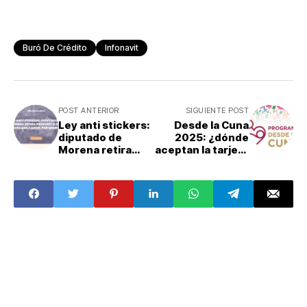
Buró De Crédito
Infonavit
POST ANTERIOR
SIGUIENTE POST
Ley anti stickers:
Desde la Cuna
diputado de
2025: ¿dónde
Morena retira
aceptan la tarjeta
propuesta que
de apoyo?
buscaba cárcel
por memes