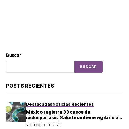
Buscar
BUSCAR
POSTS RECIENTES
Destacadas
Noticias Recientes
México registra 33 casos de
ciclosporiasis; Salud mantiene vigilancia
epidemiológica
5 DE AGOSTO DE 2026