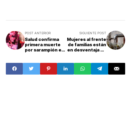
POST ANTERIOR
SIGUIENTE POST
Salud confirma
Mujeres al frente
primera muerte
de familias están
por sarampión en
en desventaja en
CDMX; ¿cuántos
el acceso al agua:
casos hay en la
estudio; ¿abasto
capital del país?
depende del
género?