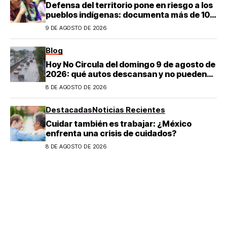
Defensa del territorio pone en riesgo a los
pueblos indígenas: documenta más de 100
desapariciones
9 DE AGOSTO DE 2026
Blog
Hoy No Circula del domingo 9 de agosto de
2026: qué autos descansan y no pueden
salir en CDMX y el Estado de México; estos
8 DE AGOSTO DE 2026
son los horarios oficiales
Destacadas
Noticias Recientes
Cuidar también es trabajar: ¿México
enfrenta una crisis de cuidados?
8 DE AGOSTO DE 2026