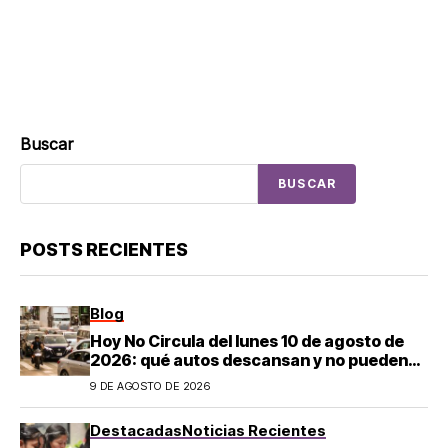
Buscar
BUSCAR
POSTS RECIENTES
Blog
Hoy No Circula del lunes 10 de agosto de
2026: qué autos descansan y no pueden
salir en CDMX y el Estado de México; estos
9 DE AGOSTO DE 2026
son los horarios oficiales
Destacadas
Noticias Recientes