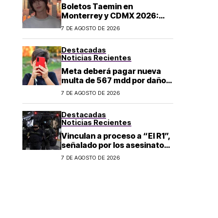
Boletos Taemin en
Monterrey y CDMX 2026:
¿dónde comprar?
7 DE AGOSTO DE 2026
Destacadas
Noticias Recientes
Meta deberá pagar nueva
multa de 567 mdd por daños
a menores
7 DE AGOSTO DE 2026
Destacadas
Noticias Recientes
Vinculan a proceso a “El R1”,
señalado por los asesinatos
de Carlos Manzo y Valeria
7 DE AGOSTO DE 2026
Márquez