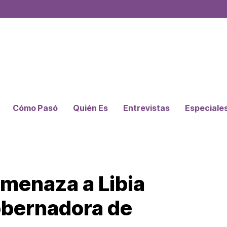
Cómo Pasó
Quién Es
Entrevistas
Especiale
amenaza a Libia
obernadora de