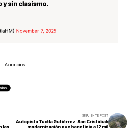
 y sin clasismo.
itlaHM)
November 7, 2025
Anuncios
olas
SIGUIENTE POST
Autopista Tuxtla Gutiérrez–San Cristóbal:
 las
modernización que beneficia a 12 mil