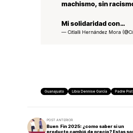
machismo, sin racismo
Mi solidaridad con…
— Citlalli Hernández Mora (@C
Guanajuato
Libia Dennise García
Padre Pist
POST ANTERIOR
Buen Fin 2025: ¿como saber si un
producto cambió de precio? Estas son