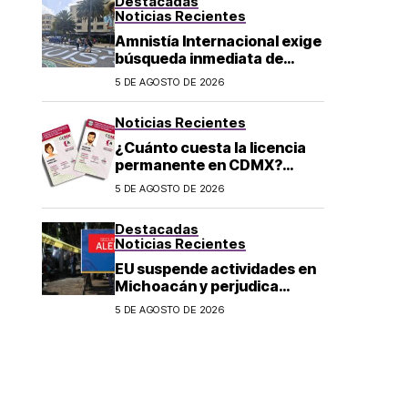
Destacadas
Noticias Recientes
Amnistía Internacional exige
búsqueda inmediata de
ambientalista desaparecido
5 DE AGOSTO DE 2026
en Michoacán
Noticias Recientes
¿Cuánto cuesta la licencia
permanente en CDMX?
Costo y fecha límite del
5 DE AGOSTO DE 2026
trámite 2026
Destacadas
Noticias Recientes
EU suspende actividades en
Michoacán y perjudica
exportación de aguacate
5 DE AGOSTO DE 2026