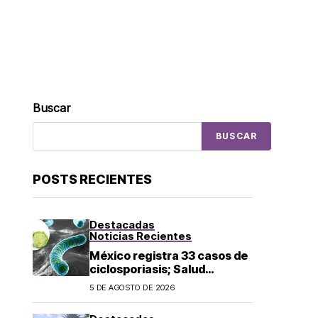
Buscar
BUSCAR
POSTS RECIENTES
Destacadas
Noticias Recientes
México registra 33 casos de
ciclosporiasis; Salud
mantiene vigilancia
5 DE AGOSTO DE 2026
epidemiológica