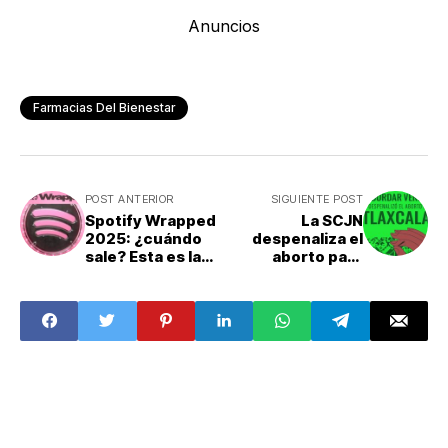
Anuncios
Farmacias Del Bienestar
POST ANTERIOR
SIGUIENTE POST
Spotify Wrapped
La SCJN
2025: ¿cuándo
despenaliza el
sale? Esta es la
aborto para
fecha oficial; así
víctimas en
lo puedes
Tlaxcala
conocer