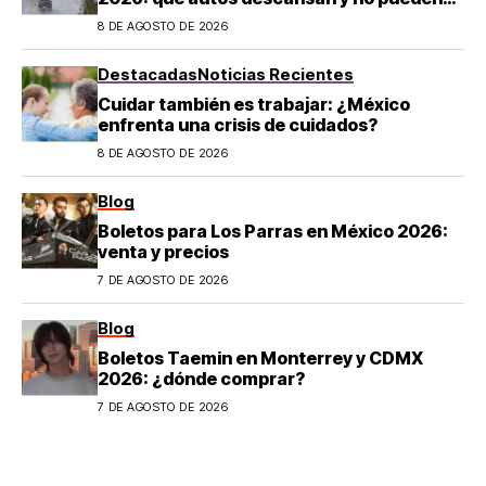
salir en CDMX y el Estado de México; estos
8 DE AGOSTO DE 2026
son los horarios oficiales
Destacadas
Noticias Recientes
Cuidar también es trabajar: ¿México
enfrenta una crisis de cuidados?
8 DE AGOSTO DE 2026
Blog
Boletos para Los Parras en México 2026:
venta y precios
7 DE AGOSTO DE 2026
Blog
Boletos Taemin en Monterrey y CDMX
2026: ¿dónde comprar?
7 DE AGOSTO DE 2026