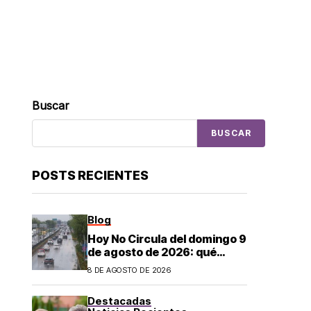
Buscar
BUSCAR
POSTS RECIENTES
Blog
Hoy No Circula del domingo 9
de agosto de 2026: qué
autos descansan y no
8 DE AGOSTO DE 2026
pueden salir en CDMX y el
Estado de México; estos son
Destacadas
los horarios oficiales