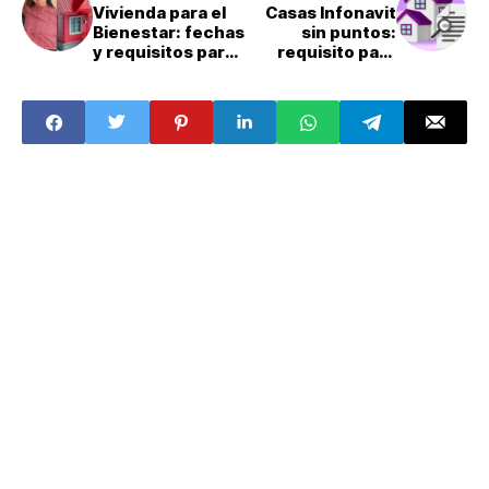
Vivienda para el
Casas Infonavit
Bienestar: fechas
sin puntos:
y requisitos para
requisito para
la tercera etapa
obtener un
del registro del
crédito de
programa de
vivienda
Conavi