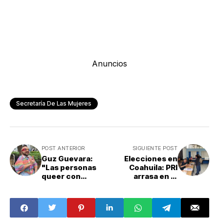
Anuncios
Secretaría De Las Mujeres
POST ANTERIOR
SIGUIENTE POST
Guz Guevara:
Elecciones en
"Las personas
Coahuila: PRI
queer con
arrasa en el
discapacidad
Congreso local;
existimos y nunca
PAN, MC y Verde
nos vamos a ir"
desaparecen