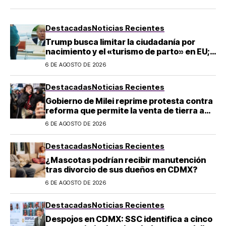
Destacadas
Noticias Recientes
Trump busca limitar la ciudadanía por
nacimiento y el «turismo de parto» en EU;
¿a quién afecta?
6 DE AGOSTO DE 2026
Destacadas
Noticias Recientes
Gobierno de Milei reprime protesta contra
reforma que permite la venta de tierra a
extranjeros en Argentina
6 DE AGOSTO DE 2026
Destacadas
Noticias Recientes
¿Mascotas podrían recibir manutención
tras divorcio de sus dueños en CDMX?
6 DE AGOSTO DE 2026
Destacadas
Noticias Recientes
Despojos en CDMX: SSC identifica a cinco