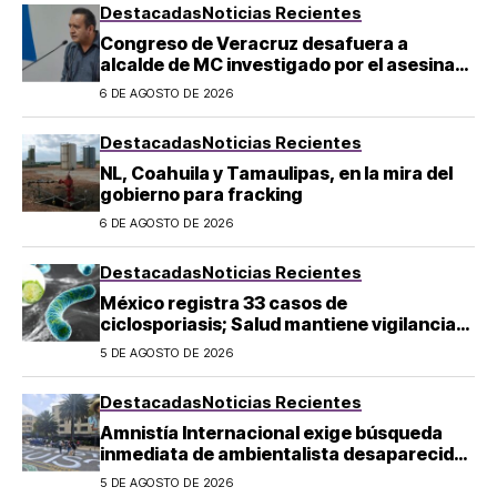
Destacadas
Noticias Recientes
Congreso de Veracruz desafuera a
alcalde de MC investigado por el asesinato
de la periodista Roxana Guzmán
6 DE AGOSTO DE 2026
Destacadas
Noticias Recientes
NL, Coahuila y Tamaulipas, en la mira del
gobierno para fracking
6 DE AGOSTO DE 2026
Destacadas
Noticias Recientes
México registra 33 casos de
ciclosporiasis; Salud mantiene vigilancia
epidemiológica
5 DE AGOSTO DE 2026
Destacadas
Noticias Recientes
Amnistía Internacional exige búsqueda
inmediata de ambientalista desaparecido
en Michoacán
5 DE AGOSTO DE 2026