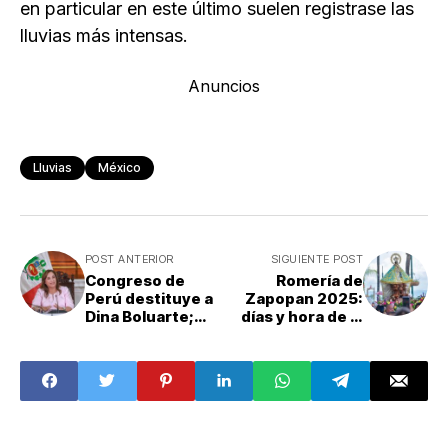
en particular en este último suelen registrase las
lluvias más intensas.
Anuncios
Lluvias
México
POST ANTERIOR
SIGUIENTE POST
Congreso de
Romería de
Perú destituye a
Zapopan 2025:
Dina Boluarte;
días y hora de la
José Jerí asume
ley seca; ¿qué
como nuevo
cierres viales
presidente
habrá?