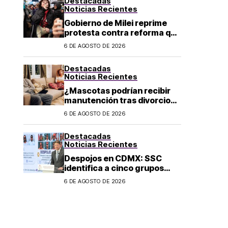
Destacadas
Noticias Recientes
Gobierno de Milei reprime
protesta contra reforma que
permite la venta de tierra a
6 DE AGOSTO DE 2026
extranjeros en Argentina
Destacadas
Noticias Recientes
¿Mascotas podrían recibir
manutención tras divorcio
de sus dueños en CDMX?
6 DE AGOSTO DE 2026
Destacadas
Noticias Recientes
Despojos en CDMX: SSC
identifica a cinco grupos
criminales vinculados a este
6 DE AGOSTO DE 2026
delito