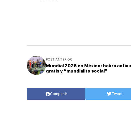
POST ANTERIOR
Mundial 2026 en México: habrá activ
gratis y “mundialito social”
Compartir
Tweet