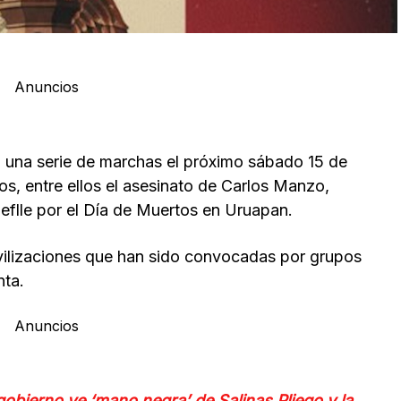
Anuncios
o una serie de marchas el próximo sábado 15 de
s, entre ellos el asesinato de Carlos Manzo,
eflle por el Día de Muertos en Uruapan.
vilizaciones que han sido convocadas por grupos
nta.
Anuncios
obierno ve ‘mano negra’ de Salinas Pliego y la