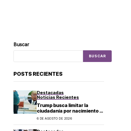
Buscar
BUSCAR
POSTS RECIENTES
Destacadas
Noticias Recientes
Trump busca limitar la
ciudadanía por nacimiento y
el «turismo de parto» en EU;
6 DE AGOSTO DE 2026
¿a quién afecta?