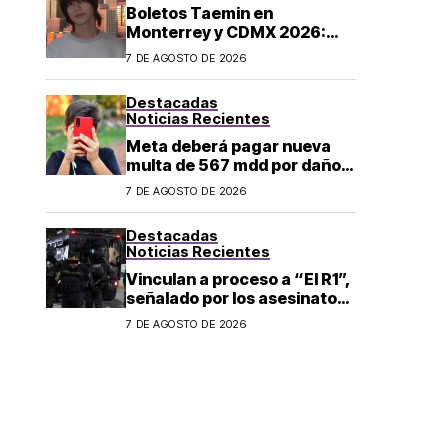
Boletos Taemin en
Monterrey y CDMX 2026:
¿dónde comprar?
7 DE AGOSTO DE 2026
Destacadas
Noticias Recientes
Meta deberá pagar nueva
multa de 567 mdd por daños
a menores
7 DE AGOSTO DE 2026
Destacadas
Noticias Recientes
Vinculan a proceso a “El R1”,
señalado por los asesinatos
de Carlos Manzo y Valeria
7 DE AGOSTO DE 2026
Márquez