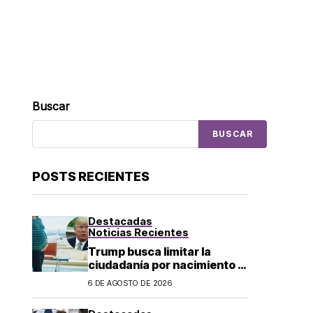
Buscar
BUSCAR
POSTS RECIENTES
Destacadas
Noticias Recientes
Trump busca limitar la
ciudadanía por nacimiento y
el «turismo de parto» en EU;
6 DE AGOSTO DE 2026
¿a quién afecta?