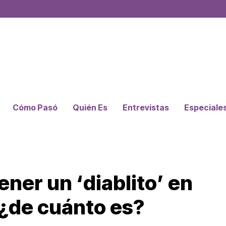
Cómo Pasó
Quién Es
Entrevistas
Especiale
ener un ‘diablito’ en
 ¿de cuánto es?