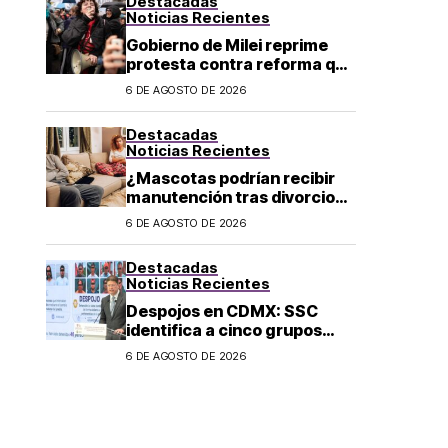
Destacadas
Noticias Recientes
Gobierno de Milei reprime
protesta contra reforma que
permite la venta de tierra a
6 DE AGOSTO DE 2026
extranjeros en Argentina
Destacadas
Noticias Recientes
¿Mascotas podrían recibir
manutención tras divorcio
de sus dueños en CDMX?
6 DE AGOSTO DE 2026
Destacadas
Noticias Recientes
Despojos en CDMX: SSC
identifica a cinco grupos
criminales vinculados a este
6 DE AGOSTO DE 2026
delito