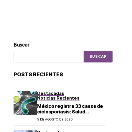
Buscar
BUSCAR
POSTS RECIENTES
Destacadas
Noticias Recientes
México registra 33 casos de
ciclosporiasis; Salud
mantiene vigilancia
5 DE AGOSTO DE 2026
epidemiológica