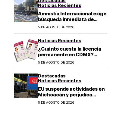
Destacadas
Noticias Recientes
Amnistía Internacional exige
búsqueda inmediata de
ambientalista desaparecido
5 DE AGOSTO DE 2026
en Michoacán
Noticias Recientes
¿Cuánto cuesta la licencia
permanente en CDMX?
Costo y fecha límite del
5 DE AGOSTO DE 2026
trámite 2026
Destacadas
Noticias Recientes
EU suspende actividades en
Michoacán y perjudica
exportación de aguacate
5 DE AGOSTO DE 2026