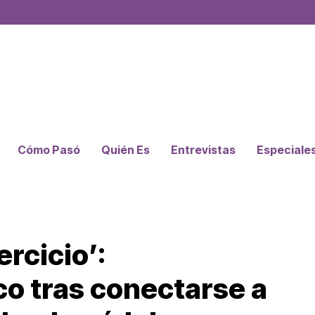
Cómo Pasó
Quién Es
Entrevistas
Especiale
ercicio’:
o tras conectarse a