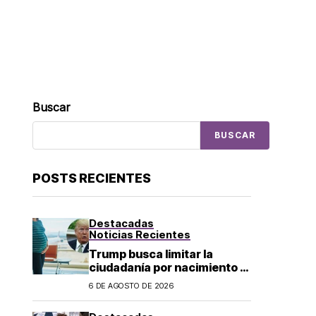
Buscar
BUSCAR
POSTS RECIENTES
Destacadas
Noticias Recientes
Trump busca limitar la
ciudadanía por nacimiento y
el «turismo de parto» en EU;
6 DE AGOSTO DE 2026
¿a quién afecta?