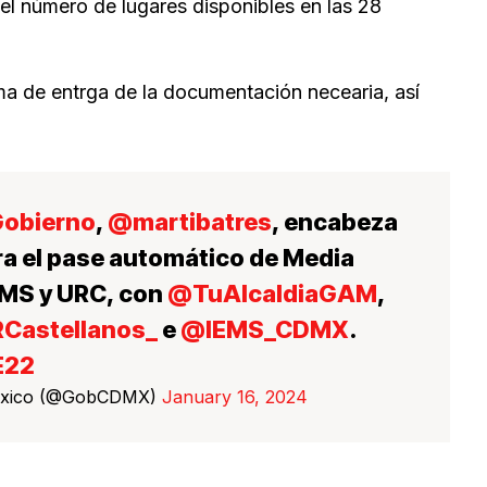
el número de lugares disponibles en las 28
ma de entrga de la documentación necearia, así
obierno
,
@martibatres
, encabeza
ra el pase automático de Media
IEMS y URC, con
@TuAlcaldiaGAM
,
Castellanos_
e
@IEMS_CDMX
.
E22
México (@GobCDMX)
January 16, 2024