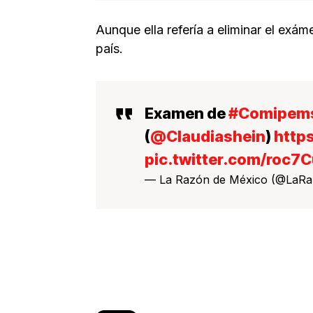
Aunque ella refería a eliminar el exám
país.
Examen de
#Comipem
(
@Claudiashein
)
http
pic.twitter.com/roc7
— La Razón de México (@LaR