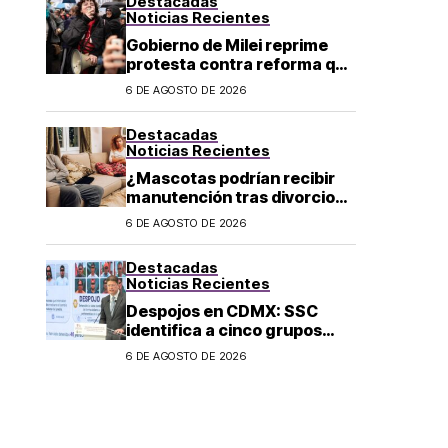
Destacadas
Noticias Recientes
Gobierno de Milei reprime
protesta contra reforma que
permite la venta de tierra a
6 DE AGOSTO DE 2026
extranjeros en Argentina
Destacadas
Noticias Recientes
¿Mascotas podrían recibir
manutención tras divorcio
de sus dueños en CDMX?
6 DE AGOSTO DE 2026
Destacadas
Noticias Recientes
Despojos en CDMX: SSC
identifica a cinco grupos
criminales vinculados a este
6 DE AGOSTO DE 2026
delito