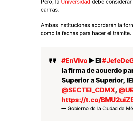
Pero, la
Universidad
debe considerar 
carrras.
Ambas instituciones acordarán la for
como la fechas para hacer el trámite.
#EnVivo
▶️ El
#JefeDeG
la firma de acuerdo pa
Superior a Superior, 
@SECTEI_CDMX
,
@UR
https://t.co/BMU2uiZ
— Gobierno de la Ciudad de 