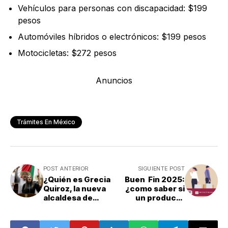
Vehículos para personas con discapacidad: $199
pesos
Automóviles híbridos o electrónicos: $199 pesos
Motocicletas: $272 pesos
Anuncios
Trámites En México
POST ANTERIOR
SIGUIENTE POST
¿Quién es Grecia
Buen Fin 2025:
Quiroz, la nueva
¿como saber si
alcaldesa de
un producto
Uruapan,
cambió de
Michoacán?
precio? Estas son
las herramientas