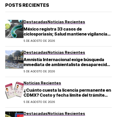
POSTS RECIENTES
Destacadas
Noticias Recientes
México registra 33 casos de
ciclosporiasis; Salud mantiene vigilancia
epidemiológica
5 DE AGOSTO DE 2026
Destacadas
Noticias Recientes
Amnistía Internacional exige búsqueda
inmediata de ambientalista desaparecido
en Michoacán
5 DE AGOSTO DE 2026
Noticias Recientes
¿Cuánto cuesta la licencia permanente en
CDMX? Costo y fecha límite del trámite
2026
5 DE AGOSTO DE 2026
Destacadas
Noticias Recientes