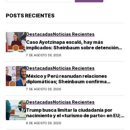
POSTS RECIENTES
Destacadas
Noticias Recientes
Caso Ayotzinapa escaló, hay más
implicados: Sheinbaum sobre detención
de Ángel Aguirre
7 DE AGOSTO DE 2026
Destacadas
Noticias Recientes
México y Perú reanudan relaciones
diplomáticas; Sheinbaum confirma
llegada de Betssy Chávez al país
7 DE AGOSTO DE 2026
Destacadas
Noticias Recientes
Trump busca limitar la ciudadanía por
nacimiento y el «turismo de parto» en EU;
¿a quién afecta?
6 DE AGOSTO DE 2026