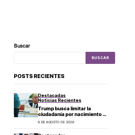
Buscar
BUSCAR
POSTS RECIENTES
Destacadas
Noticias Recientes
Trump busca limitar la
ciudadanía por nacimiento y
el «turismo de parto» en EU;
6 DE AGOSTO DE 2026
¿a quién afecta?