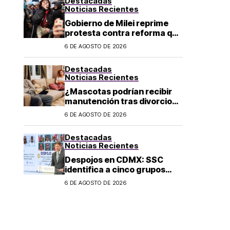
Destacadas
Noticias Recientes
Gobierno de Milei reprime
protesta contra reforma que
permite la venta de tierra a
6 DE AGOSTO DE 2026
extranjeros en Argentina
Destacadas
Noticias Recientes
¿Mascotas podrían recibir
manutención tras divorcio
de sus dueños en CDMX?
6 DE AGOSTO DE 2026
Destacadas
Noticias Recientes
Despojos en CDMX: SSC
identifica a cinco grupos
criminales vinculados a este
6 DE AGOSTO DE 2026
delito