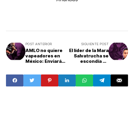
POST ANTERIOR
SIGUIENTE POST
AMLO no quiere
El líder de la Mara
vapeadores en
Salvatrucha se
México: Enviará
escondía en
ley para prohibir
México: ¿Cómo
su venta
fue encontrado?